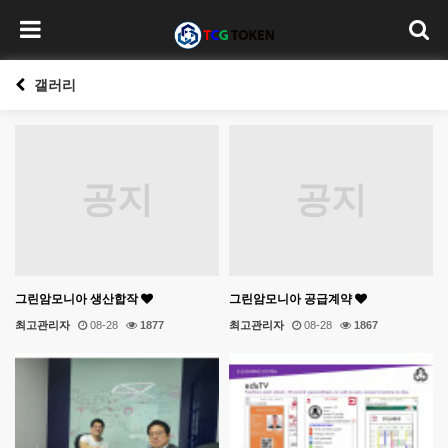
갤러리
공지
공지
그린암모니아 생산합작
그린암모니아 공급계약
최고관리자
08-28
1877
최고관리자
08-28
1867