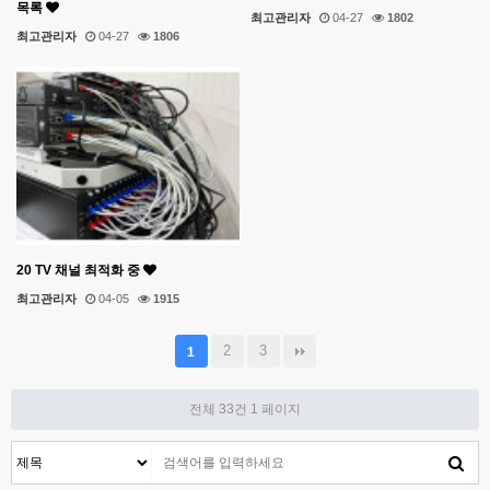
목록
최고관리자
04-27
1802
최고관리자
04-27
1806
20 TV 채널 최적화 중
최고관리자
04-05
1915
2
3
1
전체 33건
1 페이지