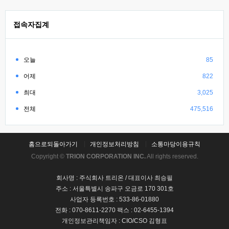
접속자집계
오늘
85
어제
822
최대
3,025
전체
475,516
홈으로되돌아가기
개인정보처리방침
소통마당이용규칙
Copyright ©
TRION CORPORATION INC.
All rights reserved.
회사명 : 주식회사 트리온 / 대표이사 최승필
주소 : 서울특별시 송파구 오금로 170 301호
사업자 등록번호 : 533-86-01880
전화 : 070-8611-2270 팩스 : 02-6455-1394
개인정보관리책임자 : CIO/CSO 김형표